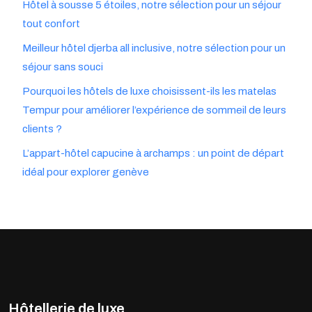
Hôtel à sousse 5 étoiles, notre sélection pour un séjour
tout confort
Meilleur hôtel djerba all inclusive, notre sélection pour un
séjour sans souci
Pourquoi les hôtels de luxe choisissent-ils les matelas
Tempur pour améliorer l’expérience de sommeil de leurs
clients ?
L’appart-hôtel capucine à archamps : un point de départ
idéal pour explorer genève
Hôtellerie de luxe