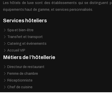
Les hôtels de luxe sont des établissements qui se distinguent par 
équipements haut de gamme, et services personnalisés.
Services hôteliers
Spa et bien-être
Transfert et transport
Catering et événements
Accueil VIP
Métiers de l’hôtellerie
Directeur de restaurant
Femme de chambre
Réceptionniste
Chef de cuisine