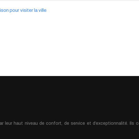
n pour visiter la ville
leur haut niveau de confort, de service et d’exceptionnalité. Ils of